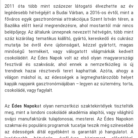
2011 óta több mint százezer látogató élvezhette az év
legédesebb hétvégéjét a Budai Várban, a 2016-os évtől, mint a
főváros egyik gasztronómiai attrakciója,a Szent István téren, a
Bazilika előtt kerül megrendezésre, ahol mostantól már nincs
belépőjegy. Az általunk ünnepnek nevezett hétvégén, több mint
száz kizárólag tematikus kiállító, gyártó, kereskedő és cukrász
mutatja be évről évre újdonságait, kézzel gyártott, magas
minőségű termékeit, vagy válogatott világmárkák kedvelt
csokoládéit. Az Édes Napok volt az első olyan magyarországi
fesztivál és szakvásár, ahol ennek a nemzetközileg is új
trendnek hazai résztvevői teret kaphattak. Azóta, ahogy a
világon máshol is, az édességek a legmeghatározóbb helyet
kapják napjaink gasztronómiájában – legyen az sütemény, torta,
csokoládé, vagy fagylalt.
Az
Édes Napok
at olyan nemzetközi szaktekintélyek tisztelték
meg, mint a londoni csokoládé akadémia alapítói, vagy világhírű
svájci manufaktúrák tulajdonosai, mesterei. Az Édes Napokon
szakmai és populáris programok tucatjai teszik még színesebbé
az édességek áltál egyébként is garantált jó hangulatot. A