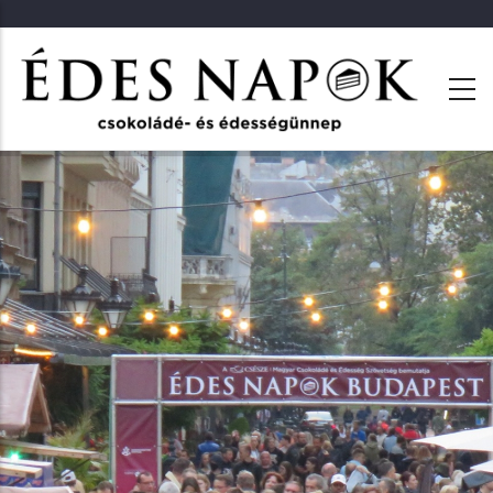
Ugrás
a
tartalomra