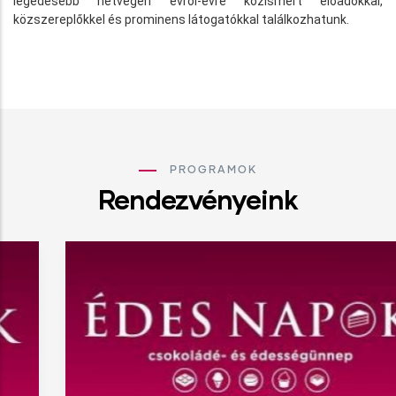
legédesebb hétvégén évről-évre közismert előadókkal,
közszereplőkkel és prominens látogatókkal találkozhatunk.
PROGRAMOK
Rendezvényeink