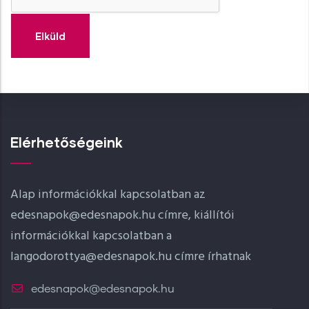
Elérhetőségeink
Alap információkkal kapcsolatban az
edesnapok@edesnapok.hu címre, kiállítói
információkkal kapcsolatban a
langodorottya@edesnapok.hu címre írhatnak
edesnapok@edesnapok.hu