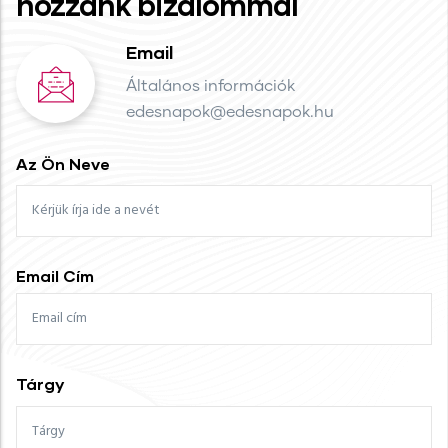
hozzánk bizalommal
Email
Általános információk
edesnapok@edesnapok.hu
Az Ön Neve
Email Cím
Tárgy