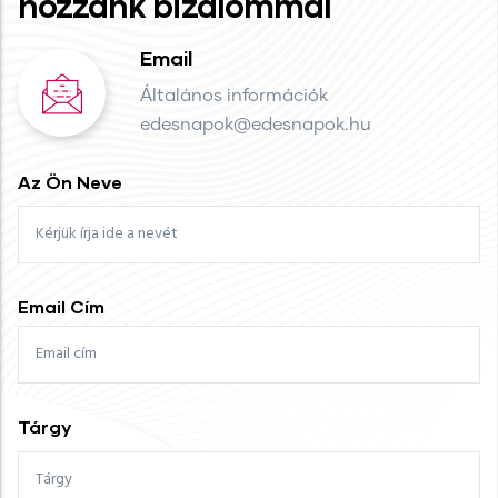
hozzánk bizalommal
Email
Általános információk
edesnapok@edesnapok.hu
Az Ön Neve
Email Cím
Tárgy