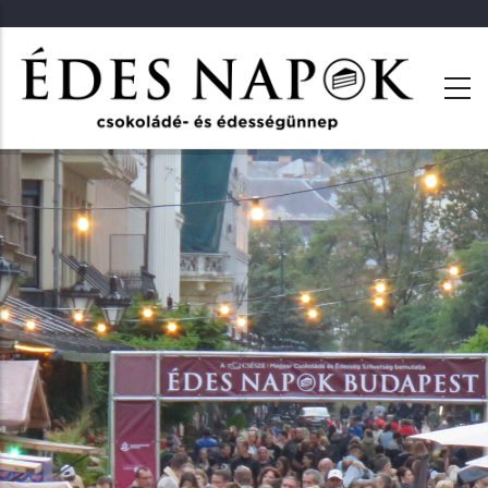
Ugrás
a
tartalomra