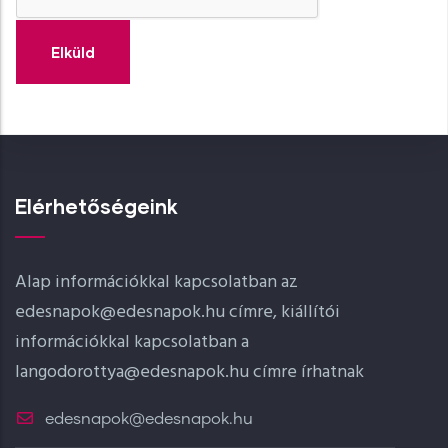
Elérhetőségeink
Alap információkkal kapcsolatban az
edesnapok@edesnapok.hu címre, kiállítói
információkkal kapcsolatban a
langodorottya@edesnapok.hu címre írhatnak
edesnapok@edesnapok.hu