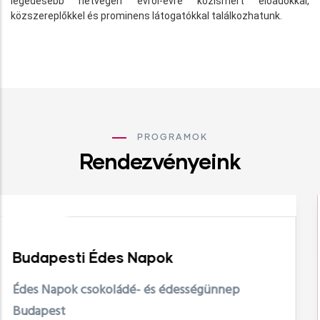
legédesebb hétvégén évről-évre közismert előadókkal,
közszereplőkkel és prominens látogatókkal találkozhatunk.
PROGRAMOK
Rendezvényeink