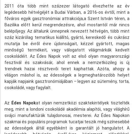
2011 óta több mint százezer látogató élvezhette az év
legédesebb hétvégéjét a Budai Várban, a 2016-os évtől, mint a
főváros egyik gasztronómiai attrakciója,a Szent István téren, a
Bazilika előtt kerül megrendezésre, ahol mostantól már nincs
belépőjegy. Az általunk ünnepnek nevezett hétvégén, több mint
száz kizárólag tematikus kiállító, gyártó, kereskedő és cukrász
mutatja be évről évre újdonságait, kézzel gyártott, magas
minőségű termékeit, vagy válogatott világmárkák kedvelt
csokoládéit. Az Édes Napok volt az első olyan magyarországi
fesztivál és szakvásár, ahol ennek a nemzetközileg is új
trendnek hazai résztvevői teret kaphattak. Azóta, ahogy a
világon máshol is, az édességek a legmeghatározóbb helyet
kapják napjaink gasztronómiájában – legyen az sütemény, torta,
csokoládé, vagy fagylalt.
Az
Édes Napok
at olyan nemzetközi szaktekintélyek tisztelték
meg, mint a londoni csokoládé akadémia alapítói, vagy világhírű
svájci manufaktúrák tulajdonosai, mesterei. Az Édes Napokon
szakmai és populáris programok tucatjai teszik még színesebbé
az édességek áltál egyébként is garantált jó hangulatot. A